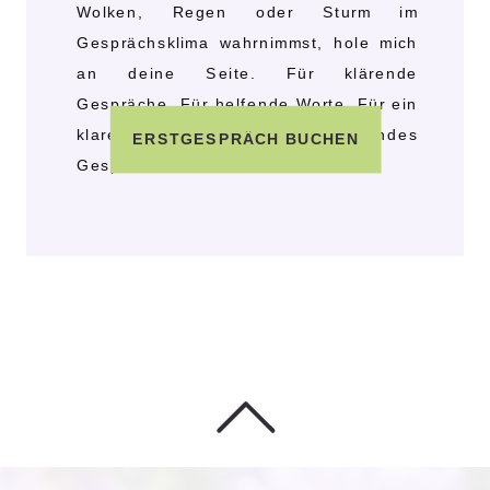
Wolken, Regen oder Sturm im
Gesprächsklima wahrnimmst, hole mich
an deine Seite. Für klärende
Gespräche. Für helfende Worte. Für ein
klares und wertschätzendes
ERSTGESPRÄCH BUCHEN
Gesprächsklima.