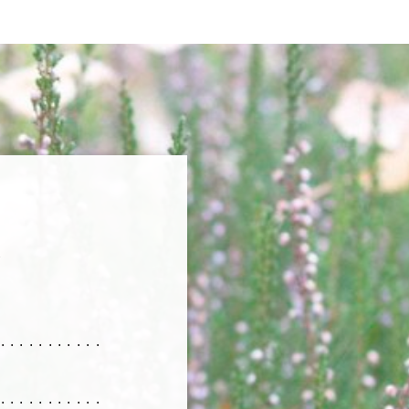
R
............
............