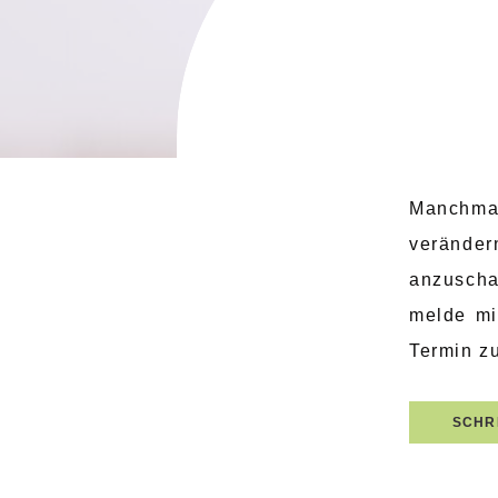
Manchmal
verände
anzuscha
melde mi
Termin zu
SCHR