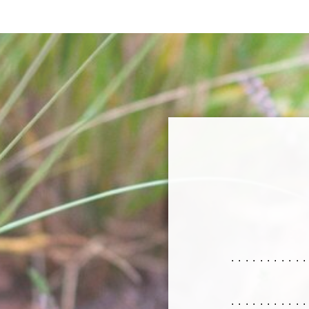
..........
..........