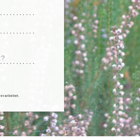
............
............
............
erarbeitet.