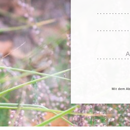
..........
..........
..........
Mit dem Ab