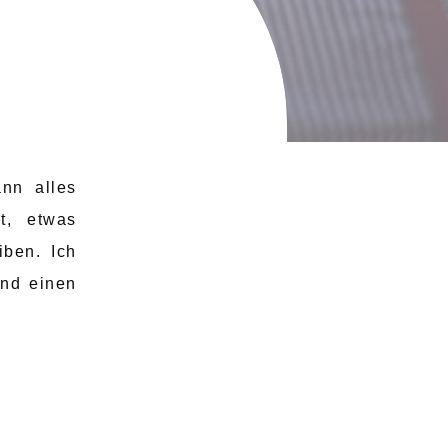
ann alles
t, etwas
iben. Ich
und einen